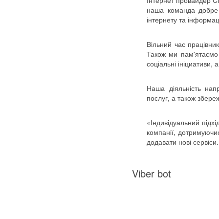
Інтернет провайдер CN
наша команда добре 
інтернету та інформац
Вільний час працівни
Також ми пам'ятаємо 
соціальні ініциативи, 
Наша діяльність нап
послуг, а також збер
«Індивідуальний підхі
компанії, дотримуючи
додавати нові сервіси.
Viber bot