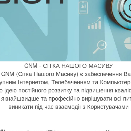
CNM - СІТКА НАШОГО МАСИВУ
ї CNM (Сітка Нашого Масиву) є забеспечення Ва
ступним Інтернетом, Телебаченням та Компьюте
 ідею постійного розвитку та підвищення кваліф
 якнайшвидше та професійно вирішувати всі пит
виникати під час взаємодії з Користувачами