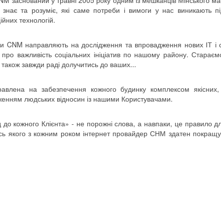
M заснований у травні 2005 року одним із мешканців Мінського ма
знає та розуміє, які саме потреби і вимоги у нас виникають пі
ійних технологій.
ки CNM направляють на дослідження та впровадження нових ІТ і с
про важливість соціальних ініціатив по нашому району. Стараєм
а також завжди раді долучитись до ваших...
равлена на забезпечення кожного будинку комплексом якісних,
еженням людських відносин із нашими Користувачами.
д до кожного Клієнта» - не порожні слова, а навпаки, це правило для
сь якого з кожним роком інтернет провайдер СНМ здатен покращу