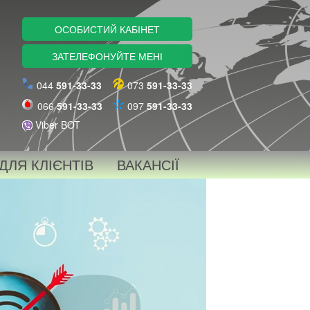
ОСОБИСТИЙ КАБІНЕТ
ЗАТЕЛЕФОНУЙТЕ МЕНІ
044
591-33-33
073
591-33-33
066
591-33-33
097
591-33-33
Viber BOT
ДЛЯ КЛІЄНТІВ
ВАКАНСІЇ