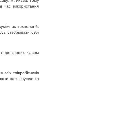
сиву, м. Києва. Тому
д час використання
уміжних технологій.
ось створювати свої
 перевірених часом
 всіх співробітників
вати вже існуюче та