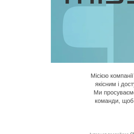
Місією компані
якісним і до
Ми просуваємо
команди, щоб