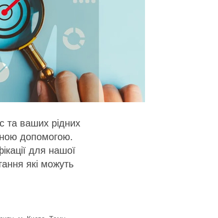
с та ваших рідних
рною допомогою.
ікації для нашої
ання які можуть